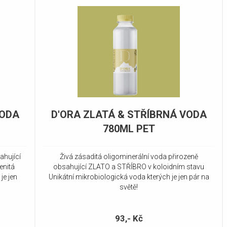
VODA
D'ORA ZLATÁ & STŘÍBRNÁ VODA
780ML PET
ahující
Živá zásaditá oligominerální voda přirozeně
enitá
obsahující ZLATO a STŘÍBRO v koloidním stavu
je jen
Unikátní mikrobiologická voda kterých je jen pár na
světě!
93,- Kč