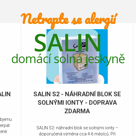
Netrapte se alergií
SALIN
domácí solná jeskyně
LIN
SALIN S2 - NÁHRADNÍ BLOK SE
SOLNÝMI IONTY - DOPRAVA
ZDARMA
 objemu
čerpat
SALIN S2- náhradní blok se solnými ionty –
zeně
doporučená výměna cca 4-6 měsíců. Při