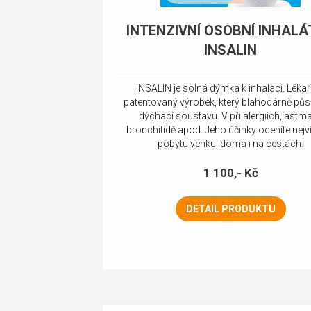
INTENZIVNÍ OSOBNÍ INHAL
INSALIN
INSALIN je solná dýmka k inhalaci. Léka
patentovaný výrobek, který blahodárně půs
dýchací soustavu. V při alergiích, astma
bronchitidě apod. Jeho účinky oceníte nejví
pobytu venku, doma i na cestách.
1 100,- Kč
DETAIL PRODUKTU